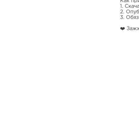
Как пр
1. Ска
2. Опуб
3. Обя
❤️ Заж