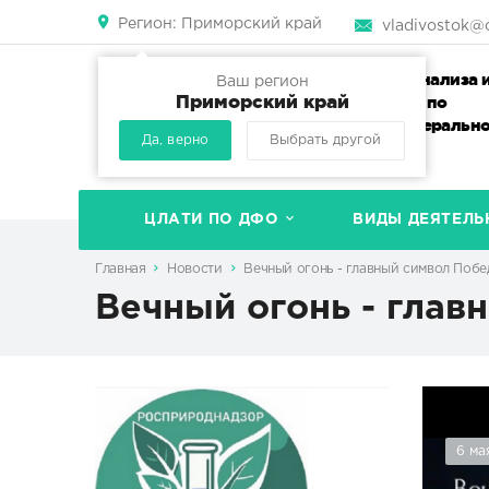
Регион:
Приморский край
vladivostok@c
Центр лабораторного анализа 
Ваш регион
Приморский край
технических измерений по
Дальневосточному федеральн
Да, верно
Выбрать другой
округу
ЦЛАТИ ПО ДФО
ВИДЫ ДЕЯТЕЛЬ
Главная
Новости
Вечный огонь - главный символ Побе
Вечный огонь - глав
6 ма