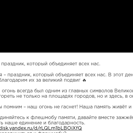
 праздник, который объединяет всех нас.
ая – праздник, который объединяет всех нас. В этот д
благодарим их за великий подвиг 🔥
 огонь всегда был одним из главных символов Велико
гореть не только на площадях городов, но и здесь, в 
ы помним – наш огонь не гаснет! Наша память живёт и
диняйтесь к флешмобу памяти, давайте вместе зажжём
ть наше единение и благодарность.
/disk.yandex.ru/d/rLQLm1bLBOiXfQ