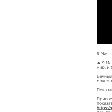
9 Мая –
🔥 9 М
мир, и 
Вечный
может 
Пока м
Присое
показа
https:/