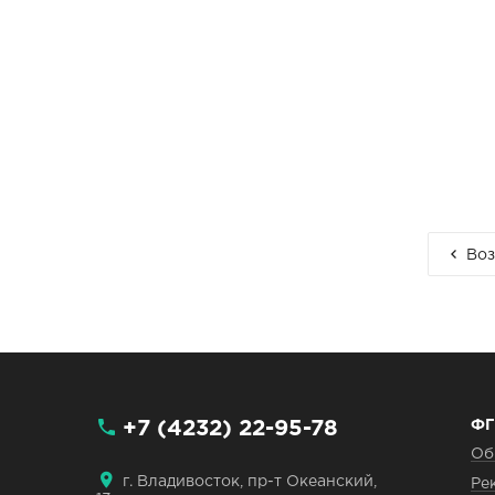
Воз
+7 (4232) 22-95-78
ФГ
Об
г. Владивосток, пр-т Океанский,
Ре