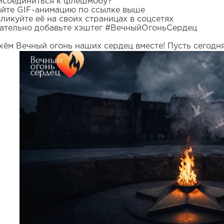
исоединиться к флешмобу?
чайте GIF-анимацию по ссылке выше
ликуйте её на своих страницах в соцсетях
зательно добавьте хэштег #ВечныйОгоньСердец
жём Вечный огонь наших сердец вместе! Пусть сегодня