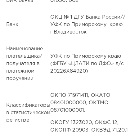
БИК банка
010507002
ОКЦ № 1 ДГУ Банка России//
Банк
УФК по Приморскому краю
г.Владивосток
Наименование
плательщика/
УФК по Приморскому краю
получателя в
(ФГБУ «ЦЛАТИ по ДФО» л/с
платежном
20226Х84920)
поручении
ОКПО 71971411, ОКАТО
08401000000, ОКТМО
Классификаторы
08701000001,
в статистическом
регистре
ОКОГУ 1323020, ОКФС 12,
ОКОПФ 20903, ОКВЭД 71.20.1