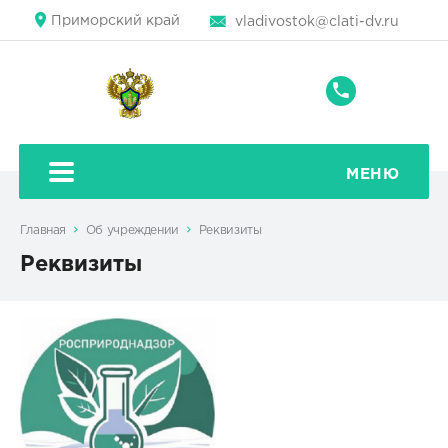
Приморский край
vladivostok@clati-dv.ru
+7
(4232)
22-
95-
МЕНЮ
78
Главная
Об учреждении
Реквизиты
Реквизиты