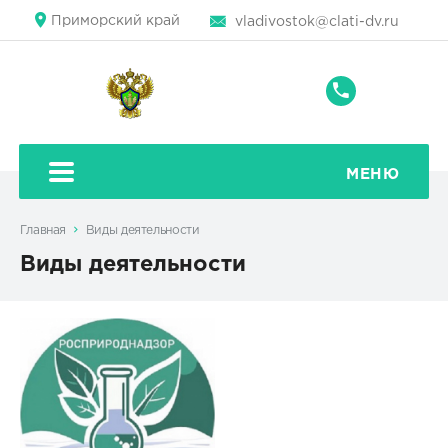
Приморский край
vladivostok@clati-dv.ru
+7
(4232)
22-
95-
МЕНЮ
78
Главная
Виды деятельности
Виды деятельности